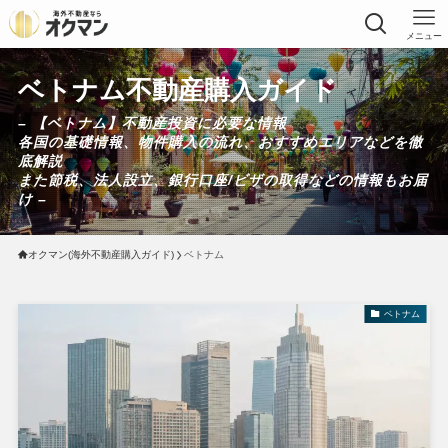
メニュー
ベトナム不動産購入ガイド
– 【ベトナム】不動産投資に必要な情報
各国の基礎情報、物件購入の流れ、おすすめエリアなどを徹
底解説
また節税、法人設立、銀行口座/ビザの取得などの情報もお届
け –
オクマン(海外不動産購入ガイド)
ベトナム
ベトナム