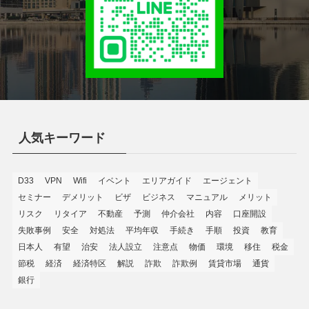
人気キーワード
D33
VPN
Wifi
イベント
エリアガイド
エージェント
セミナー
デメリット
ビザ
ビジネス
マニュアル
メリット
リスク
リタイア
不動産
予測
仲介会社
内容
口座開設
失敗事例
安全
対処法
平均年収
手続き
手順
投資
教育
日本人
有望
治安
法人設立
注意点
物価
環境
移住
税金
節税
経済
経済特区
解説
詐欺
詐欺例
賃貸市場
通貨
銀行