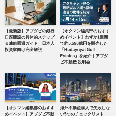
【最新版】アブダビの銀行
【オクマン編集部のおすす
口座開設の具体的ステップ
めイベント】わずか1週間
＆凍結回避ガイド｜日本人
で約5,590億円を販売した
投資家向け完全解説
「Hudayriyat Golf
Estates」を紹介｜アブダ
ビ不動産 説明会
【オクマン編集部のおすす
海外不動産購入で失敗しな
めイベント】アブダビ不動
い5つのチェックリスト｜