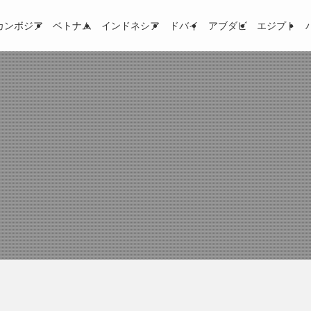
カンボジア
ベトナム
インドネシア
ドバイ
アブダビ
エジプト