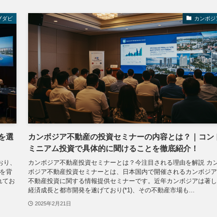
ブダビ
カンボジ
を選
カンボジア不動産の投資セミナーの内容とは？｜コン
ミニアム投資で具体的に聞けることを徹底紹介！
おり、
カンボジア不動産投資セミナーとは？今注目される理由を解説 カ
長を背
ボジア不動産投資セミナーとは、日本国内で開催されるカンボジア
れてお
不動産投資に関する情報提供セミナーです。近年カンボジアは著し
経済成長と都市開発を遂げており(*1)、その不動産市場も...
2025年2月21日