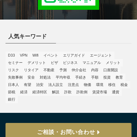
人気キーワード
D33
VPN
Wifi
イベント
エリアガイド
エージェント
セミナー
デメリット
ビザ
ビジネス
マニュアル
メリット
リスク
リタイア
不動産
予測
仲介会社
内容
口座開設
失敗事例
安全
対処法
平均年収
手続き
手順
投資
教育
日本人
有望
治安
法人設立
注意点
物価
環境
移住
税金
節税
経済
経済特区
解説
詐欺
詐欺例
賃貸市場
通貨
銀行
ご相談・お問い合わせ