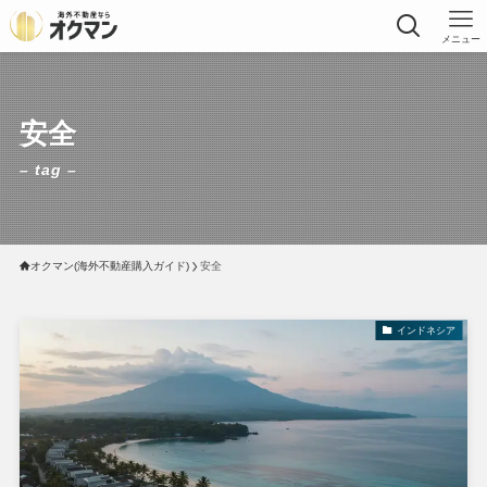
メニュー
安全
– tag –
オクマン(海外不動産購入ガイド)
安全
インドネシア