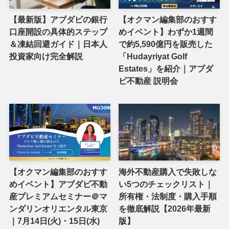
【最新版】アブダビの銀行
【オクマン編集部のおすす
口座開設の具体的ステップ
めイベント】わずか1週間
＆凍結回避ガイド｜日本人
で約5,590億円を販売した
投資家向け完全解説
「Hudayriyat Golf
Estates」を紹介｜アブダ
ビ不動産 説明会
【オクマン編集部のおすす
海外不動産購入で失敗しな
めイベント】アブダビ不動
い5つのチェックリスト｜
産プレミアムセミナー＠マ
所有権・法制度・購入手順
ンダリンオリエンタル東京
を徹底解説【2026年最新
｜7月14日(火)・15日(水)
版】