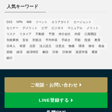
人気キーワード
D33
VPN
Wifi
イベント
エリアガイド
エージェント
セミナー
デメリット
ビザ
ビジネス
マニュアル
メリット
リスク
リタイア
不動産
予測
仲介会社
内容
口座開設
失敗事例
安全
対処法
平均年収
手続き
手順
投資
教育
日本人
有望
治安
法人設立
注意点
物価
環境
移住
税金
節税
経済
経済特区
解説
詐欺
詐欺例
賃貸市場
通貨
銀行
ご相談・お問い合わせ
LINE登録する