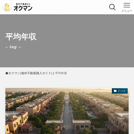
メニュー
平均年収
– tag –
オクマン(海外不動産購入ガイド)
平均年収
ドバイ