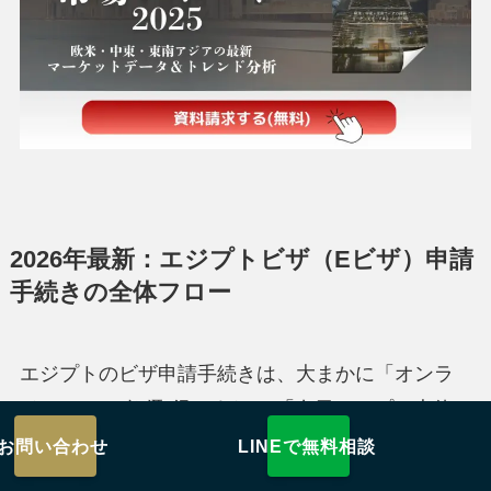
2026年最新：エジプトビザ（Eビザ）申請
手続きの全体フロー
エジプトのビザ申請手続きは、大まかに「オンラ
インでのEビザ取得」または 「在日エジプト大使
館での申請」という二通りに分かれます。 ここで
お問い合わせ
LINEで無料相談
は主要なEビザ申請の手順を中心に、必要に応じて