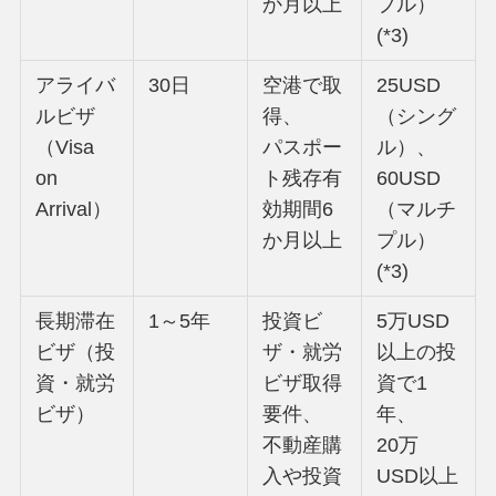
か月以上
プル）
(*3)
アライバ
30日
空港で取
25USD
ルビザ
得、
（シング
（Visa
パスポー
ル）、
on
ト残存有
60USD
Arrival）
効期間6
（マルチ
か月以上
プル）
(*3)
長期滞在
1～5年
投資ビ
5万USD
ビザ（投
ザ・就労
以上の投
資・就労
ビザ取得
資で1
ビザ）
要件、
年、
不動産購
20万
入や投資
USD以上