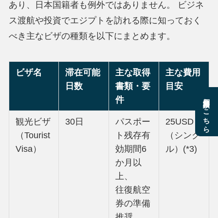
あり、日本国籍者も例外ではありません。 ビジネ
ス渡航や投資でエジプトを訪れる際に知っておく
べき主なビザの種類を以下にまとめます。
ビザ名
滞在可能
主な取得
主な費用
日数
書類・要
目安
個別相談はこちら
件
観光ビザ
30日
パスポー
25USD
（Tourist
ト残存有
（シング
Visa）
効期間6
ル）(*3)
か月以
上、
往復航空
券の準備
推奨