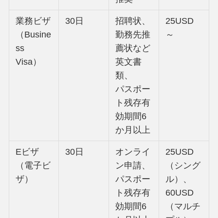
業務ビザ
30日
招聘状、
25USD
（Busine
勤務先推
～
ss
薦状など
Visa）
英文書
類、
パスポー
ト残存有
効期間6
か月以上
Eビザ
30日
オンライ
25USD
（電子ビ
ン申請、
（シング
ザ）
パスポー
ル）、
ト残存有
60USD
効期間6
（マルチ