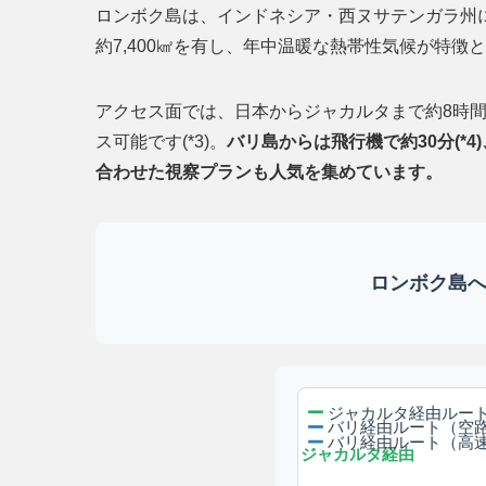
ロンボク島は、インドネシア・西ヌサテンガラ州に位
約7,400㎢を有し、年中温暖な熱帯性気候が特徴とな
アクセス面では、日本からジャカルタまで約8時
ス可能です(*3)。
バリ島からは飛行機で約30分(*
合わせた視察プランも人気を集めています。
ロンボク島
ジャカルタ経由ルー
バリ経由ルート（空
バリ経由ルート（高
ジャカルタ経由