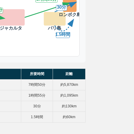
30分
分
ロンボク島
バリ島
ジャカルタ
1.5時間
所要時間
距離
7時間50分
約5,870km
1時間55分
約1,095km
30分
約130km
1.5時間
約60km