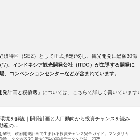
済特区（SEZ）として正式指定(*6)し、観光開発に総額30億
*7)。
インドネシア観光開発公社（ITDC）が主導する開発に
ルフ場、コンベンションセンターなどが含まれています。
開発計画と税優遇」については、こちらで詳しく書いています↓
ス環境を解説｜開発計画と人口動向から投資チャンスを読み
不動産の…
を解説｜政府開発計画で生まれる投資チャンス完全ガイド。マンダリカ
免除、クタ地区ROI最大17%の実績データを公開。2025…