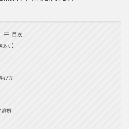
目次
解あり】
学び方
れ詳解