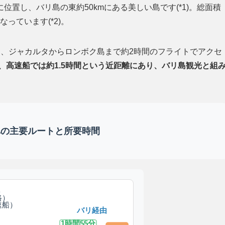
置し、バリ島の東約50kmにある美しい島です(*1)。総面積
っています(*2)。
間、ジャカルタからロンボク島まで約2時間のフライトでアクセ
4)、高速船では約1.5時間という近距離にあり、バリ島観光と組
への主要ルートと所要時間
ト
路）
速船）
バリ経由
1時間55分