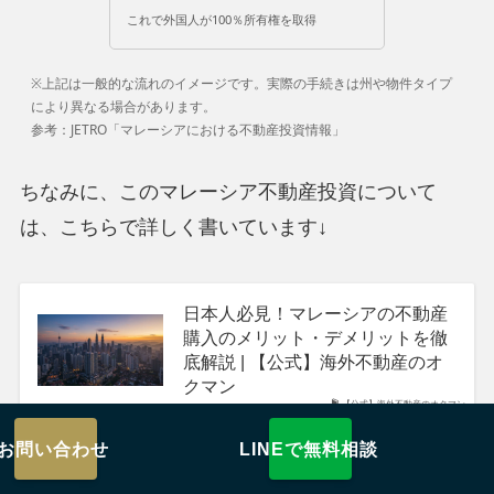
これで外国人が100％所有権を取得
※上記は一般的な流れのイメージです。実際の手続きは州や物件タイプ
により異なる場合があります。
参考：JETRO「マレーシアにおける不動産投資情報」
ちなみに、このマレーシア不動産投資について
は、こちらで詳しく書いています↓
日本人必見！マレーシアの不動産
購入のメリット・デメリットを徹
底解説 | 【公式】海外不動産のオ
クマン
【公式】海外不動産のオクマン
お問い合わせ
LINEで無料相談